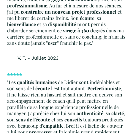
professionnalisme
. Au fur et à mesure de nos séances,
j'ai pu
construire un nouveau projet professionnel
et
me libérer de certains freins. Son
écoute
, sa
bienveillance
et sa
disponibilité
m'ont permis
d'aborder sereinement ce
virage à 360 degrés
dans ma
carrière professionnelle et sans ce coaching, je n'aurais
sans doute jamais
"oser"
franchir le pas."
V. T. - Juillet 2023
"Les
qualités humaines
de Didier sont indéniables et
son sens de l'
écoute
l'est tout autant.
Perfectionniste
,
il ne laisse rien au hasard et sait mettre en oeuvre son
accompagnement de coach qu'il peut mettre en
parallèle de sa longue expérience professionnelle de
manager. J'apprécie chez lui son
authenticité
, sa
clarté
,
son
sens de l'écoute
et ses
conseils
toujours prodigués
avec beaucoup d'
empathie
. Bref il est facile de s'ouvrir
à lui pour
progresser
et l'alchimie prend rapidement.