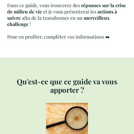
Dans ce guide, vous trouverez des
réponses sur la crise
de milieu de vie
et je vous présenterai les
actions à
suivre
afin de la transformer en un
merveilleux
challenge
!
Pour en profiter, compléter vos informations ➡️
Qu'est-ce que ce guide va vous
apporter ?